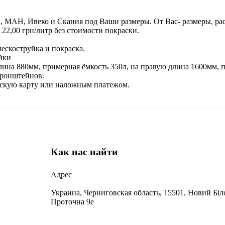
, МАН, Ивеко и Скания под Ваши размеры. От Вас- размеры, ра
22,00 грн/литр без стоимости покраски.
ескоструйка и покраска.
йки
лина 880мм, примерная ёмкость 350л, на правую длина 1600мм, 
кронштейнов.
вскую карту или наложным платежом.
Как нас найти
Адрес
Украина, Черниговская область, 15501, Новий Біло
Проточна 9е