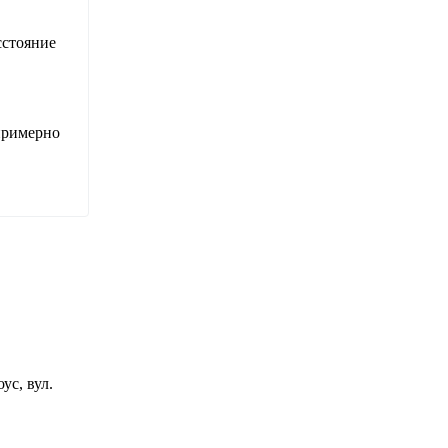
сстояние
примерно
ус, вул.