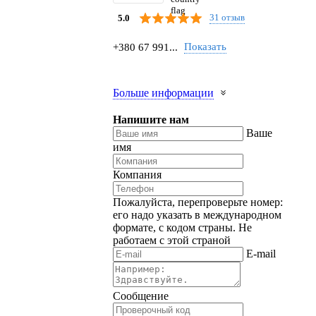
31 отзыв
5.0
Показать
+380 67 991...
Больше информации
Напишите нам
Ваше
имя
Компания
Пожалуйста, перепроверьте номер:
его надо указать в международном
формате, с кодом страны.
Не
работаем с этой страной
E-mail
Сообщение