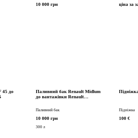
10 000 грн
ціна за 
 45 до
Паливний бак Renault Midlum
Підніжка
5
до вантажівки Renault
Мидлум
Паливний бак
Підніжка
10 000 грн
100 €
300 л