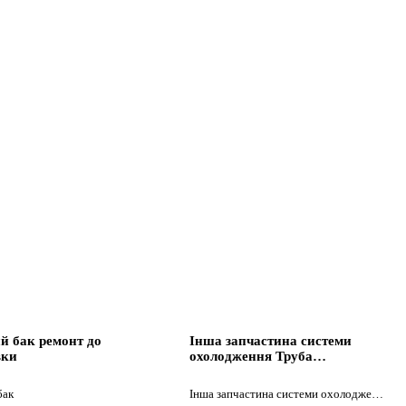
й бак ремонт до
Інша запчастина системи
вки
охолодження Труба
охолодження ретард до тягача
Mercedes-Benz Actros е2
бак
Інша запчастина системи охолодження