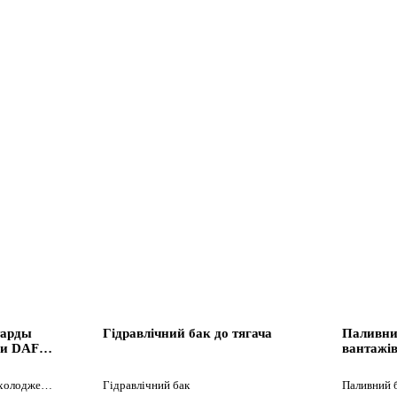
тарды
Гідравлічний бак до тягача
Паливни
ки DAF
вантажі
Інша запчастина системи охолодження
Гідравлічний бак
Паливний 