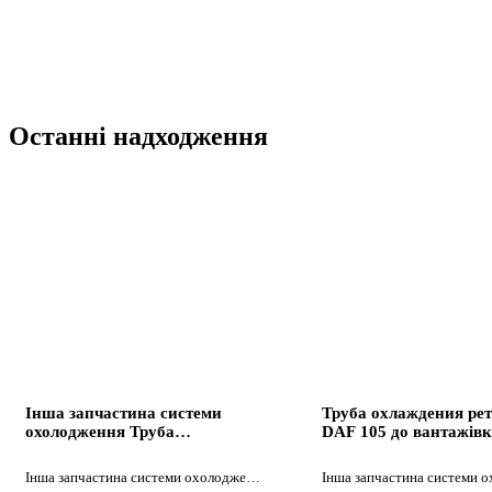
Останні надходження
Інша запчастина системи
Труба охлаждения ре
охолодження Труба
DAF 105 до вантажів
охлаждения ретарды DCI 420
AS 105 XF
до вантажівки Renault
Інша запчастина системи охолодження
Premium