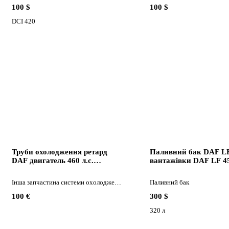
100 $
100 $
DCI 420
Труби охолодження ретард
Паливний бак DAF LF
DAF двигатель 460 л.с.
вантажівки DAF LF 4
Коробка автомат. до
вантажівки DAF AS 105 XF
Інша запчастина системи охолодження
Паливний бак
100 €
300 $
320 л