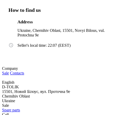
How to find us
Address
Ukraine, Chernihiv Oblast, 15501, Novyi Bilous, vul.
Protochna 9e
Seller's local time: 22:07 (EEST)
Company
Sale
Contacts
English
D-TOLIK
15501, Новий Білоус, вул. Проточна 9е
Chernihiv Oblast
Ukraine
Sale
Spare parts
Call