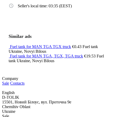
Seller's local time: 03:35 (EEST)
Similar ads
Fuel tank for MAN TGA TGX truck
€0.43
Fuel tank
Ukraine, Novyi Bilous
Fuel tank for MAN TGA, TGX, TGA truck
€19.53
Fuel
tank
Ukraine, Novyi Bilous
Company
Sale
Contacts
English
D-TOLIK
15501, Новий Білоус, вул. Проточна 9е
Chernihiv Oblast
Ukraine
Sale